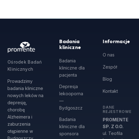
Badania
Informacje
kliniczne
O nas
Badania
Ośrodek Badań
Zespół
kliniczne dla
Klinicznych
pacjenta
Blog
Prowadzimy
Depresja
badania kliniczne
Kontakt
lekooporna
nowych leków na
—
depresję,
DANE
Bydgoszcz
chorobę
REJESTROWE
Alzheimera i
Badania
PROMENTE
zaburzenia
kliniczne dla
SP. Z O.O.
otępienne w
ul. Teofila
sponsora
Bydgoszczy.