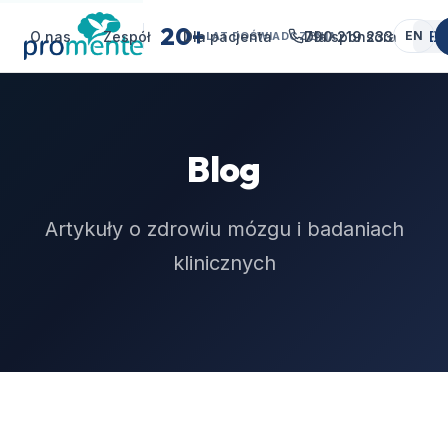
20+
O nas
Zespół
Dla pacjenta
790 219 233
Dla sponsora
Bl
EN
LAT DOŚWIADCZENIA
Blog
Artykuły o zdrowiu mózgu i badaniach
klinicznych