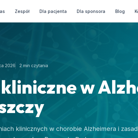
as
Zespół
Dla pacjenta
Dla sponsora
Blog
K
ca 2026
2 min czytania
kliniczne w Alz
szczy
niach klinicznych w chorobie Alzheimera i zasa