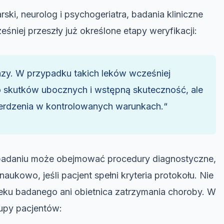
ski, neurolog i psychogeriatra, badania kliniczne
śniej przeszły już określone etapy weryfikacji:
 fazy. W przypadku takich leków wcześniej
 skutków ubocznych i wstępną skuteczność, ale
ierdzenia w kontrolowanych warunkach.“
 badaniu może obejmować procedury diagnostyczne,
aukowo, jeśli pacjent spełni kryteria protokołu. Nie
leku badanego ani obietnica zatrzymania choroby. W
upy pacjentów: